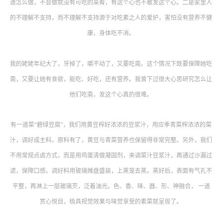
道怎么做，不会做就没有可吃的菜肴，有这个心也不敢发这个心。二是家里人
的不理解不支持，而不理解不支持源于对吃素之人的爱护，害怕没有营养不健
康，身体吃不消。
我的姥姥年纪大了，牙掉了，嚼不动了，又要吃斋。这个情况下既要保障她吃
斋，又要让她有食欲，能吃、好吃，还有营养。我曾下过很大心思研究怎么让
他们吃斋，发这个心真的很难。
有一道菜“碧绿豆腐”，我们用黄豆榨好浓浓的豆浆汁，用应季青菜榨浓浓的菜
汁，调好成主料，原料有了，黄豆与青菜营养也保留得非常完整。另外，我们
不用常规点卤方式，而是用鸡蛋清做凝固剂，来调菜汁豆浆汁，再通过沙漏过
滤，保障口感。调好料用玻璃摊盘盛装，上蒸笼去蒸。蒸好后，表面有气孔不
平整，再淋上一层玻璃芡，泛着油光。色、香、味、器、形、神融合， 一道
赏心悦目，极具视觉效果与味觉享受的素菜就呈现了。