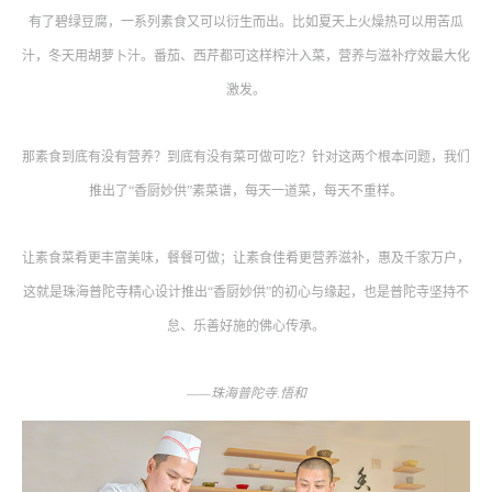
有了碧绿豆腐，一系列素食又可以衍生而出。比如夏天上火燥热可以用苦瓜
汁，冬天用胡萝卜汁。番茄、西芹都可这样榨汁入菜，营养与滋补疗效最大化
激发。
那素食到底有没有营养？到底有没有菜可做可吃？针对这两个根本问题，我们
推出了“香厨妙供”素菜谱，每天一道菜，每天不重样。
让素食菜肴更丰富美味，餐餐可做；让素食佳肴更营养滋补，惠及千家万户，
这就是珠海普陀寺精心设计推出“香厨妙供”的初心与缘起，也是普陀寺坚持不
怠、乐善好施的佛心传承。
——珠海普陀寺.悟和