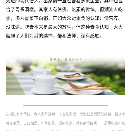
先进的现代僧人，出家前一直经营着多家企业，其中也包
含了粤系酒楼。其家人有信佛、吃素的传统，但潮汕人吃
素，多为青菜下白粥，正如大众对素食的认知：没营养、
没味道。吃素本来是最大的放生，但这种素食认知，大大
阻碍了人们对其的选择，悟和法师，深有感触。
——————————————————
在潮汕有个传统，老人家每逢初一十五吃斋饭，斋饭就是喝粥配咸菜，我从小
看在眼里，日日如是，年年如是。提起吃斋，就有两个困扰：一是想吃素不知