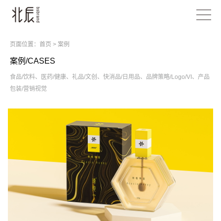
页面位置：
首页
>
案例
案例/CASES
食品/饮料
、
医药/健康
、
礼品/文创
、
快消品/日用品
、
品牌策略/Logo/VI
、
产品
包装/营销视觉