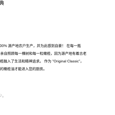
典
 100% 源产地农户生产，并为此感到自豪！ 在每一瓶
农民亲自照顾每一棵树和每一粒橄榄，因为源产地有着古老
生活和精神追求。 作为 "Original Classic"，
的橄榄油才能进入您的厨房。
少。