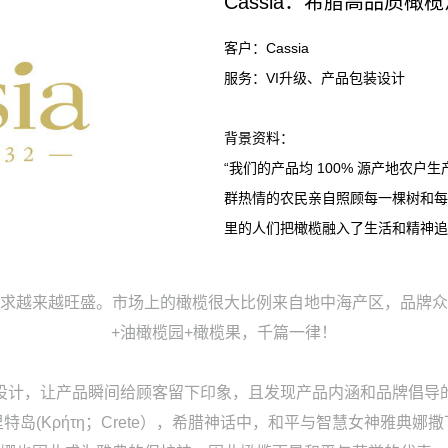
Cassia：希腊高品质橄榄
客户：Cassia
服务：VI升级、产品包装设计
背景资料：
“我们的产品均 100% 源产地农户
群热情的农民亲自照顾每一棵树和每
里的人们把橄榄融入了生活和精神追求
求越来越旺盛。市场上的橄榄很大比例来自地中海产区，品牌众
+油橄榄园+橄榄果，千篇一律！
设计，让产品瞬间给顾客留下印象，且发现产品内涵和品牌倡导
岛(Κρήτη；Crete），希腊神话中，和平与智慧女神雅典