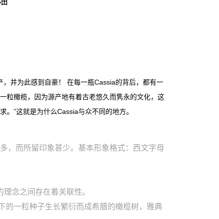
油
生产，并为此感到自豪！ 在每一瓶Cassia的背后，都有一
一粒橄榄，因为源产地有着古老悠久而隽永的文化，这
。”这就是为什么Cassia与众不同的地方。
多，而所留印象甚少。基本形象格式：西文字母
的理念之间存在着关联性。
娜撒下的一粒种子生长繁衍而成希腊的橄榄树，雅典