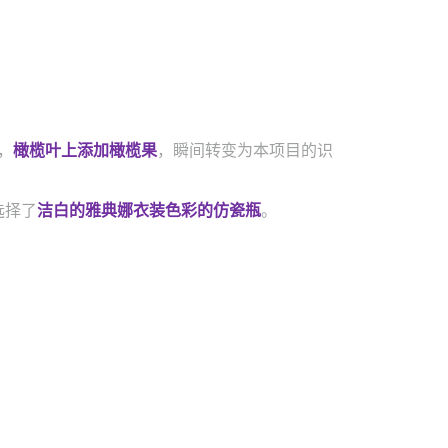
，
橄榄叶上添加橄榄果
，瞬间转变为本项目的识
选择了
洁白的雅典娜衣装色彩的仿瓷瓶
。