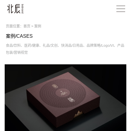
页面位置：
首页
>
案例
案例/CASES
食品/饮料
、
医药/健康
、
礼品/文创
、
快消品/日用品
、
品牌策略/Logo/VI
、
产品
包装/营销视觉